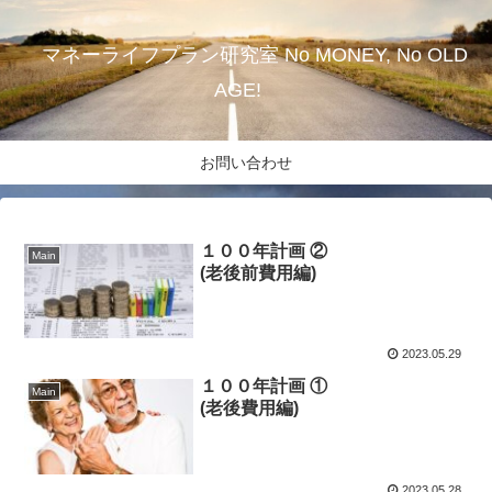
マネーライフプラン研究室 No MONEY, No OLD
AGE!
お問い合わせ
１００年計画 ②
Main
(老後前費用編)
2023.05.29
１００年計画 ①
Main
(老後費用編)
2023.05.28