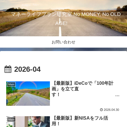
マネーライフプラン研究室 No MONEY, No OLD
AGE!
お問い合わせ
2026-04
【最新版】iDeCoで「100年計
Main
画」を立て直
す！
老後資金
を賢く守る節税の教科書
2026.04.30
【最新版】新NISAをフル活
Main
用！