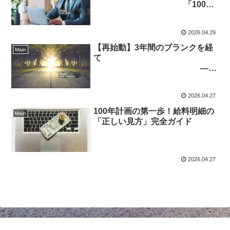
「100年
計画」の絶望を希望に変える最強
の味方
2026.04.29
【再始動】3年間のブランクを経
Main
て
――
再び「100年計画」に向き合う理
由
2026.04.27
100年計画の第一歩！給料明細の
Main
「正しい見方」完全ガイド
2026.04.27