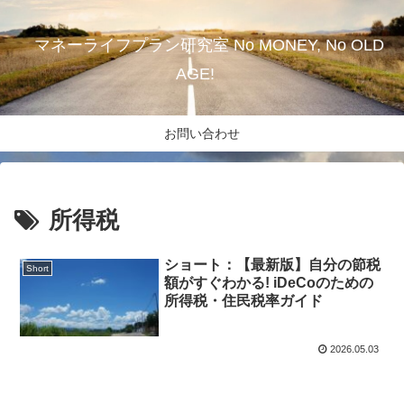
マネーライフプラン研究室 No MONEY, No OLD
AGE!
お問い合わせ
所得税
ショート：【最新版】自分の節税
Short
額がすぐわかる! iDeCoのための
所得税・住民税率ガイド
2026.05.03