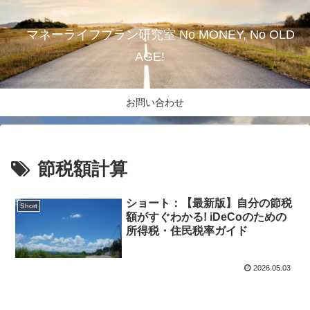
マネーライフプラン研究室 No MONEY, No OLD
AGE!
お問い合わせ
節税額計算
ショート：【最新版】自分の節税
Short
額がすぐわかる! iDeCoのための
所得税・住民税率ガイド
2026.05.03