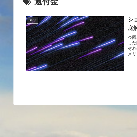
還付金
シ
Short
底
今回
した
ぞれ
メリ