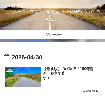
マネーライフプラン研究室 No MONEY, No OLD
AGE!
お問い合わせ
2026-04-30
【最新版】iDeCoで「100年計
Main
画」を立て直
す！
老後資金
を賢く守る節税の教科書
2026.04.30