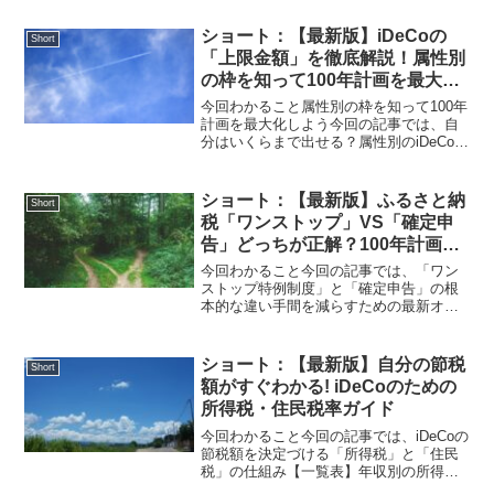
税額を「100年計画」の収支に正しく反映
させるコツがわかります。ふるさと納税
ショート：【最新版】iDeCoの
Short
は、私が以前調べた際...
「上限金額」を徹底解説！属性別
の枠を知って100年計画を最大化
しよう
今回わかること属性別の枠を知って100年
計画を最大化しよう今回の記事では、自
分はいくらまで出せる？属性別のiDeCo上
限金額2024年の制度改正を踏まえた「最
新の枠」の数え方上限額いっぱいまで使
うと「100年計画」はどう変わるのかがわ
ショート：【最新版】ふるさと納
Short
かりま...
税「ワンストップ」VS「確定申
告」どっちが正解？100年計画を
支える申請の全知識
今回わかること今回の記事では、「ワン
ストップ特例制度」と「確定申告」の根
本的な違い手間を減らすための最新オン
ライン申請事情「100年計画」のシミュレ
ーションを狂わせないための注意点がわ
かります。以前の記事でお話しした通
ショート：【最新版】自分の節税
Short
り、ふるさと納税は実質...
額がすぐわかる! iDeCoのための
所得税・住民税率ガイド
今回わかること今回の記事では、iDeCoの
節税額を決定づける「所得税」と「住民
税」の仕組み【一覧表】年収別の所得税
率と住民税率の目安「100年計画」の収支