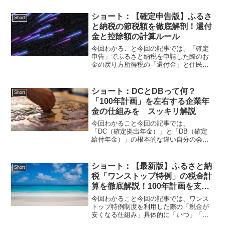
ショート：【確定申告版】ふるさ
Short
と納税の節税額を徹底解剖！還付
金と控除額の計算ルール
今回わかること今回の記事では、「確定
申告」でふるさと納税を申請した際のお
金の戻り方所得税の「還付金」と住民税
の「控除額」それぞれの計算式戻ってき
た現金を「100年計画」の資産運用に組み
込むメリットがわかります。「ワンスト
ショート：DCとDBって何？
Short
ップ特例」は住民税が...
「100年計画」を左右する企業年
金の仕組みを スッキリ解説
今回わかること今回の記事では、
「DC（確定拠出年金）」と「DB（確定
給付年金）」の根本的な違い自分の会社
がどちらを採用しているかで変わる
「iDeCoの上限額」「100年計画」の収入
の部を計算するための基礎知識がわかり
ショート：【最新版】ふるさと納
Short
ます。老後の「先立つモノ...
税「ワンストップ特例」の税金計
算を徹底解説！100年計画を支え
る節税の仕組み
今回わかること今回の記事では、ワンス
トップ特例制度を利用した際の「税金が
安くなる仕組み」具体的に「いつ」「ど
の税金」がいくら減るのかの計算方法節