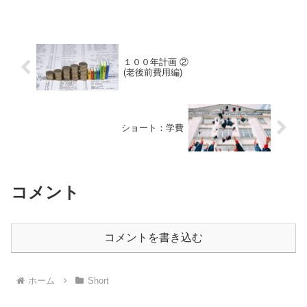
を改善する具体的な計算ステップがわか
ります。「iDeCoは節税になる」と聞いて
も、実際...
１００年計画 ②
(老後前費用編)
ショート：学費
コメント
コメントを書き込む
ホーム
Short