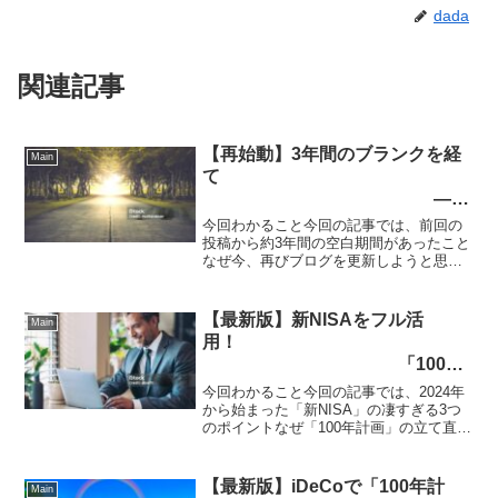
dada
関連記事
【再始動】3年間のブランクを経
Main
て
――
再び「100年計画」に向き合う理
今回わかること今回の記事では、前回の
由
投稿から約3年間の空白期間があったこと
なぜ今、再びブログを更新しようと思っ
たのかこれからの「マネーライフプラン
研究室」の歩み方についてお話ししま
す。「人生山あり谷あり」と言います
【最新版】新NISAをフル活
Main
が、私自身もこの3年間、ま...
用！
「100年
計画」の絶望を希望に変える最強
今回わかること今回の記事では、2024年
の味方
から始まった「新NISA」の凄すぎる3つ
のポイントなぜ「100年計画」の立て直し
に新NISAが不可欠なのか凡人が1億円を
目指すための具体的な活用法がわかりま
す,。以前の私のシミュレーションでは
【最新版】iDeCoで「100年計
Main