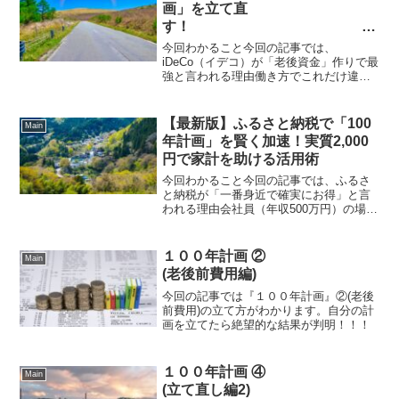
「76歳...
画」を立て直
す！
老後資金
今回わかること今回の記事では、
を賢く守る節税の教科書
iDeCo（イデコ）が「老後資金」作りで最
強と言われる理由働き方でこれだけ違
う！具体的な節税額のシミュレーション
「100年計画」の資産寿命を延ばすための
活用法がわかります。老後を楽しく暮ら
【最新版】ふるさと納税で「100
Main
すために必要な**「先...
年計画」を賢く加速！実質2,000
円で家計を助ける活用術
今回わかること今回の記事では、ふるさ
と納税が「一番身近で確実にお得」と言
われる理由会社員（年収500万円）の場合
の具体的な節税・還元額返礼品を「100年
計画」の固定費削減に繋げるコツがわか
ります。新NISAやiDeCoのように将来に
１００年計画 ②
Main
向けた「...
(老後前費用編)
今回の記事では『１００年計画』②(老後
前費用)の立て方がわかります。自分の計
画を立てたら絶望的な結果が判明！！！
１００年計画 ④
Main
(立て直し編2)