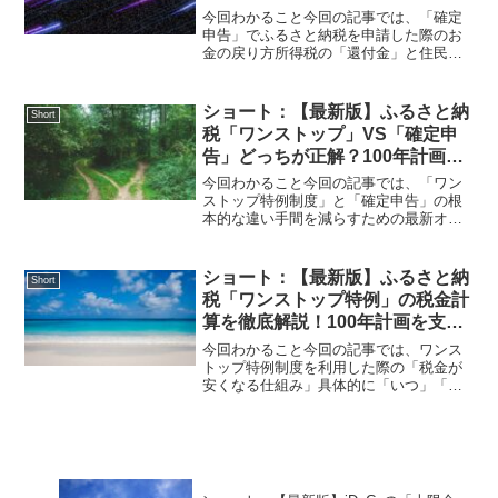
今回わかること今回の記事では、「確定
申告」でふるさと納税を申請した際のお
金の戻り方所得税の「還付金」と住民税
の「控除額」それぞれの計算式戻ってき
た現金を「100年計画」の資産運用に組み
込むメリットがわかります。「ワンスト
ショート：【最新版】ふるさと納
Short
ップ特例」は住民税が...
税「ワンストップ」VS「確定申
告」どっちが正解？100年計画を
支える申請の全知識
今回わかること今回の記事では、「ワン
ストップ特例制度」と「確定申告」の根
本的な違い手間を減らすための最新オン
ライン申請事情「100年計画」のシミュレ
ーションを狂わせないための注意点がわ
かります。以前の記事でお話しした通
ショート：【最新版】ふるさと納
Short
り、ふるさと納税は実質...
税「ワンストップ特例」の税金計
算を徹底解説！100年計画を支え
る節税の仕組み
今回わかること今回の記事では、ワンス
トップ特例制度を利用した際の「税金が
安くなる仕組み」具体的に「いつ」「ど
の税金」がいくら減るのかの計算方法節
税額を「100年計画」の収支に正しく反映
させるコツがわかります。ふるさと納税
は、私が以前調べた際...