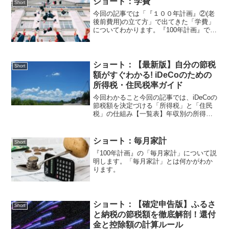
ショート：学費
Short
今回の記事では「『１００年計画』②(老
後前費用)の立て方」で出てきた「学費」
についてわかります。『100年計画』で学
費が老後前では最難関ポイントです。そ
の数字の出し方を説明します。
ショート：【最新版】自分の節税
Short
額がすぐわかる! iDeCoのための
所得税・住民税率ガイド
今回わかること今回の記事では、iDeCoの
節税額を決定づける「所得税」と「住民
税」の仕組み【一覧表】年収別の所得税
率と住民税率の目安「100年計画」の収支
を改善する具体的な計算ステップがわか
ります。「iDeCoは節税になる」と聞いて
ショート：毎月家計
Short
も、実際...
『100年計画』の「毎月家計」について説
明します。「毎月家計」とは何かがわか
ります。
ショート：【確定申告版】ふるさ
Short
と納税の節税額を徹底解剖！還付
金と控除額の計算ルール